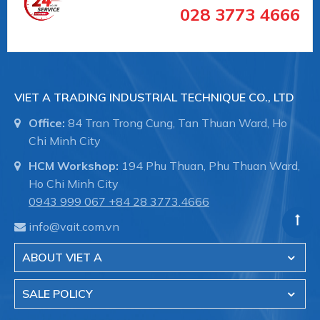
028 3773 4666
Chuyên dụng cho các ngành công nghiệp:
Công nghiệp chế biến:
VIET A TRADING INDUSTRIAL TECHNIQUE CO., LTD
Office:
84 Tran Trong Cung, Tan Thuan Ward, Ho
Công nghiệp hóa chất / hóa dầu
Chi Minh City
HCM Workshop:
194 Phu Thuan, Phu Thuan Ward,
Công nghiệp dược phẩm / Công nghệ sinh học
Ho Chi Minh City
0943 999 067
+84 28 3773.4666
Ngành công nghiệp thực phẩm và nước giải
khát
info@vait.com.vn
ABOUT VIET A
Công nghiệp sơn / Công nghiệp nhựa
SALE POLICY