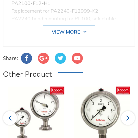
PA2100-F12-H1
Replacement for PA2240-F12999-K2
PA2240 head mounting for Pt 100, selectable
measuring ranges
VIEW MORE
acc. to data sheet T4-074
Output signal: 4...20 mA, 2-wire technology
Configuration: see below
Measuring range adjusted at factory, see below
Share:
0...250°C
Other Product
Break alarm: signal approx. 25 mA
#PA2100-F12-H1 #labom #donghodoapsuat
#apsuatke #thietbicongnghiep #vait #vieta
Previous
Next
#BOURDONTUBEPRESSUREGAUGE