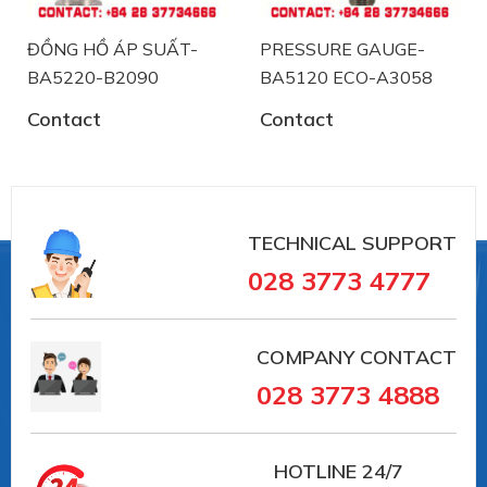
ĐỒNG HỒ ÁP SUẤT-
PRESSURE GAUGE-
BA5220-B2090
BA5120 ECO-A3058
Contact
Contact
TECHNICAL SUPPORT
Labom chuyên sản xuất và phân phối thiết bị
028 3773 4777
đo công nghiệp tại Đức .
Việt Á đã tin chọn phân phối sản phẩm
Labom tại Việt Nam trong lĩnh vực đo
COMPANY CONTACT
lương, kiểm soát áp suất như:
028 3773 4888
+ PRESSURE GAUGE
+ Đồng hồ đo nhiệt độ
+ Thiết bị đo công nghiệp
HOTLINE
24/7