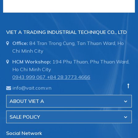
Công nghiệp sơn / Công nghiệp nhựa
VIET A TRADING INDUSTRIAL TECHNIQUE CO., LTD
Office:
84 Tran Trong Cung, Tan Thuan Ward, Ho
Máy móc và Kỹ thuật Nhà máy:
Chi Minh City
HCM Workshop:
194 Phu Thuan, Phu Thuan Ward,
Ho Chi Minh City
0943 999 067
+84 28 3773.4666
Máy móc / Ô tô
info@vait.com.vn
Đóng tàu và thiết bị hàng hải
ABOUT VIET A
Sản xuất công nghiệp
SALE POLICY
Social Network