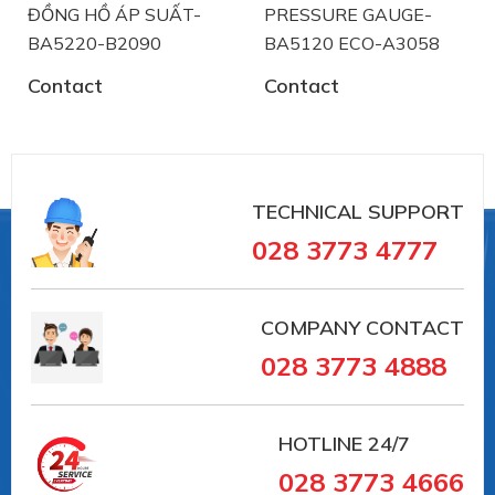
ĐỒNG HỒ ÁP SUẤT-
PRESSURE GAUGE-
lương, kiểm soát áp suất như:
BA5220-B2090
BA5120 ECO-A3058
+ Đồng hồ đo áp suất
+ Đồng hồ đo nhiệt độ
Contact
Contact
+ Thiết bị đo công nghiệp
Chuyên dụng cho các ngành công nghiệp:
TECHNICAL SUPPORT
Công nghiệp chế biến:
028 3773 4777
COMPANY CONTACT
Công nghiệp hóa chất / hóa dầu
028 3773 4888
Công nghiệp dược phẩm / Công nghệ sinh học
HOTLINE
24/7
Ngành công nghiệp thực phẩm và nước giải
028 3773 4666
khát