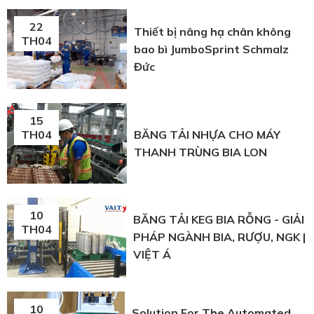
22
Thiết bị nâng hạ chân không
TH04
bao bì JumboSprint Schmalz
Đức
15
BĂNG TẢI NHỰA CHO MÁY
TH04
THANH TRÙNG BIA LON
10
BĂNG TẢI KEG BIA RỖNG - GIẢI
TH04
PHÁP NGÀNH BIA, RƯỢU, NGK |
VIỆT Á
10
Solution For The Automated