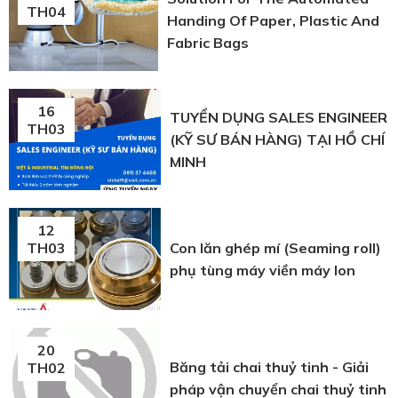
TH04
Handing Of Paper, Plastic And
Fabric Bags
16
TUYỂN DỤNG SALES ENGINEER
TH03
(KỸ SƯ BÁN HÀNG) TẠI HỒ CHÍ
MINH
12
Con lăn ghép mí (Seaming roll)
TH03
phụ tùng máy viền máy lon
20
Băng tải chai thuỷ tinh - Giải
TH02
pháp vận chuyển chai thuỷ tinh