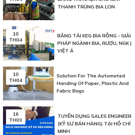
THANH TRÙNG BIA LON
10
BĂNG TẢI KEG BIA RỖNG - GIẢI
TH04
PHÁP NGÀNH BIA, RƯỢU, NGK |
VIỆT Á
10
Solution For The Automated
TH04
Handing Of Paper, Plastic And
Fabric Bags
16
TUYỂN DỤNG SALES ENGINEER
TH03
(KỸ SƯ BÁN HÀNG) TẠI HỒ CHÍ
MINH