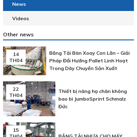
News
Videos
Other news
Băng Tải Bàn Xoay Con Lăn – Giải
14
TH04
Pháp Đổi Hướng Pallet Linh Hoạt
Trong Dây Chuyền Sản Xuất
22
Thiết bị nâng hạ chân không
TH04
bao bì JumboSprint Schmalz
Đức
15
BĂNG TẢI NHỰA CHO MÁY
TH04