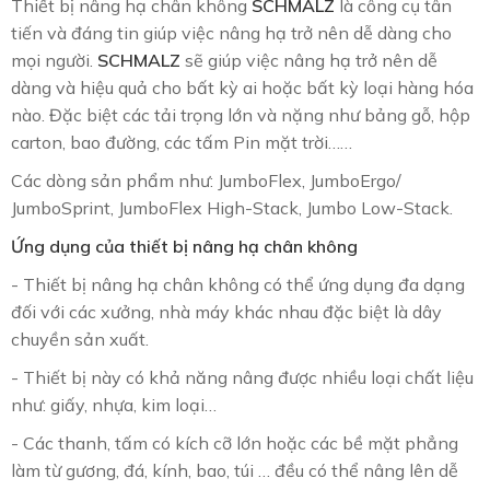
Thiết bị nâng hạ chân không
SCHMALZ
là công cụ tân
tiến và đáng tin giúp việc nâng hạ trở nên dễ dàng cho
mọi người.
SCHMALZ
sẽ giúp việc nâng hạ trở nên dễ
dàng và hiệu quả cho bất kỳ ai hoặc bất kỳ loại hàng hóa
nào. Đặc biệt các tải trọng lớn và nặng như bảng gỗ, hộp
carton, bao đường, các tấm Pin mặt trời……
Các dòng sản phẩm như: JumboFlex, JumboErgo/
JumboSprint, JumboFlex High-Stack, Jumbo Low-Stack.
Ứng dụng của thiết bị nâng hạ chân không
- Thiết bị nâng hạ chân không có thể ứng dụng đa dạng
đối với các xưởng, nhà máy khác nhau đặc biệt là dây
chuyền sản xuất.
- Thiết bị này có khả năng nâng được nhiều loại chất liệu
như: giấy, nhựa, kim loại…
- Các thanh, tấm có kích cỡ lớn hoặc các bề mặt phẳng
làm từ gương, đá, kính, bao, túi … đều có thể nâng lên dễ