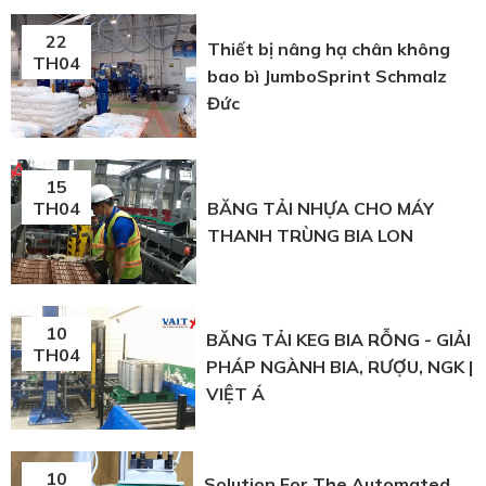
22
Thiết bị nâng hạ chân không
TH04
bao bì JumboSprint Schmalz
Đức
15
BĂNG TẢI NHỰA CHO MÁY
TH04
THANH TRÙNG BIA LON
10
BĂNG TẢI KEG BIA RỖNG - GIẢI
TH04
PHÁP NGÀNH BIA, RƯỢU, NGK |
VIỆT Á
10
Solution For The Automated