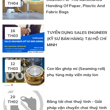
TH04
Handing Of Paper, Plastic And
Fabric Bags
16
TUYỂN DỤNG SALES ENGINEER
TH03
(KỸ SƯ BÁN HÀNG) TẠI HỒ CHÍ
MINH
12
Con lăn ghép mí (Seaming roll)
TH03
phụ tùng máy viền máy lon
20
Băng tải chai thuỷ tinh - Giải
TH02
pháp vận chuyển chai thuỷ tinh