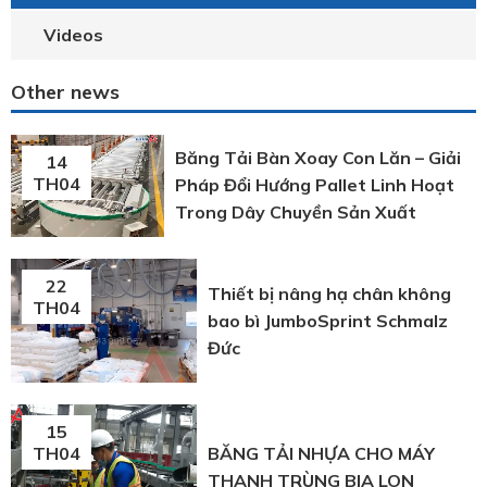
Videos
Other news
Băng Tải Bàn Xoay Con Lăn – Giải
14
TH04
Pháp Đổi Hướng Pallet Linh Hoạt
Trong Dây Chuyền Sản Xuất
22
Thiết bị nâng hạ chân không
TH04
bao bì JumboSprint Schmalz
Đức
15
BĂNG TẢI NHỰA CHO MÁY
TH04
THANH TRÙNG BIA LON