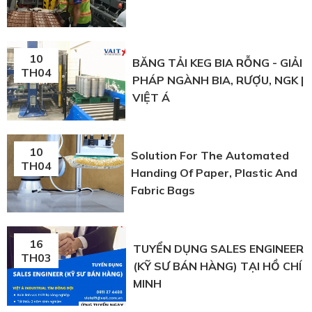
10
BĂNG TẢI KEG BIA RỖNG - GIẢI
TH04
PHÁP NGÀNH BIA, RƯỢU, NGK |
VIỆT Á
10
Solution For The Automated
TH04
Handing Of Paper, Plastic And
Fabric Bags
16
TUYỂN DỤNG SALES ENGINEER
TH03
(KỸ SƯ BÁN HÀNG) TẠI HỒ CHÍ
MINH