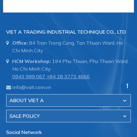
khát
Công nghiệp sơn / Công nghiệp nhựa
VIET A TRADING INDUSTRIAL TECHNIQUE CO., LTD
Office:
84 Tran Trong Cung, Tan Thuan Ward, Ho
Chi Minh City
Máy móc và Kỹ thuật Nhà máy:
HCM Workshop:
194 Phu Thuan, Phu Thuan Ward,
Ho Chi Minh City
0943 999 067
+84 28 3773.4666
Máy móc / Ô tô
info@vait.com.vn
ABOUT VIET A
Đóng tàu và thiết bị hàng hải
Sản xuất công nghiệp
SALE POLICY
Social Network