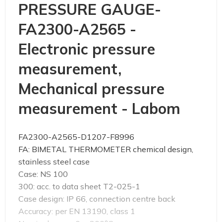
PRESSURE GAUGE-
FA2300-A2565 -
Electronic pressure
measurement,
Mechanical pressure
measurement - Labom
FA2300-A2565-D1207-F8996
FA: BIMETAL THERMOMETER chemical design,
stainless steel case
Case: NS 100
300: acc. to data sheet T2-025-1
Case design: IP 66, connection centre back
Accuracy: per EN 13190, class 1