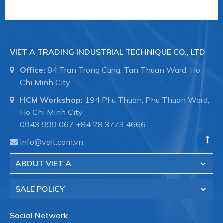
Type series PASCAL CV3 series - modular
TYPE SERIES CV3110
VIET A TRADING INDUSTRIAL TECHNIQUE CO., LTD
TYPE SERIES CV3120
Office:
84 Tran Trong Cung, Tan Thuan Ward, Ho
TYPE SERIES CV3300
Chi Minh City
TYPE SERIES CV3330
HCM Workshop:
194 Phu Thuan, Phu Thuan Ward,
Type series UNIVERSAL / COMPACT series -
Ho Chi Minh City
analogue
0943 999 067
+84 28 3773.4666
- Đo áp suất cơ học (
Mechanical pressure
info@vait.com.vn
measurement
)
ABOUT VIET A
Type series BA4100
Type series BA5100 ECOnomic
SALE POLICY
Type series BH8100/BH8200
Social Network