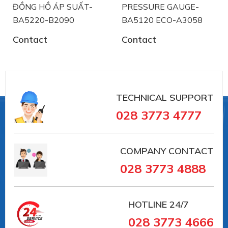
TYPE SERIES CI4120
ĐỒNG HỒ ÁP SUẤT-
PRESSURE GAUGE-
BA5220-B2090
BA5120 ECO-A3058
TYPE SERIES CI4340
Contact
Contact
TYPE SERIES CI4300
TYPE SERIES CI4330
TYPE SERIES CI4350
TECHNICAL SUPPORT
Type series PASCAL CV4 series - compact
028 3773 4777
TYPE SERIES CV4100
TYPE SERIES CV4110
COMPANY CONTACT
TYPE SERIES CV4300
028 3773 4888
Type series PASCAL CS series - hygienic
TYPE SERIES CS2100
HOTLINE
24/7
028 3773 4666
TYPE SERIES CS2110