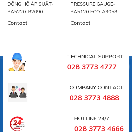
TYPE SERIES CI4120
ĐỒNG HỒ ÁP SUẤT-
PRESSURE GAUGE-
BA5220-B2090
BA5120 ECO-A3058
TYPE SERIES CI4340
Contact
Contact
TYPE SERIES CI4300
TYPE SERIES CI4330
TYPE SERIES CI4350
TECHNICAL SUPPORT
Type series PASCAL CV4 series - compact
028 3773 4777
TYPE SERIES CV4100
TYPE SERIES CV4110
COMPANY CONTACT
TYPE SERIES CV4300
028 3773 4888
Type series PASCAL CS series - hygienic
TYPE SERIES CS2100
HOTLINE
24/7
028 3773 4666
TYPE SERIES CS2110