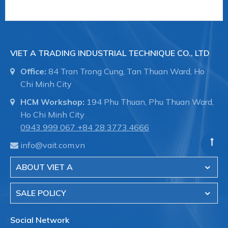
Type series PASCAL CV3 series - modular
TYPE SERIES CV3110
VIET A TRADING INDUSTRIAL TECHNIQUE CO., LTD
TYPE SERIES CV3120
Office:
84 Tran Trong Cung, Tan Thuan Ward, Ho
TYPE SERIES CV3300
Chi Minh City
TYPE SERIES CV3330
HCM Workshop:
194 Phu Thuan, Phu Thuan Ward,
Type series UNIVERSAL / COMPACT series -
Ho Chi Minh City
analogue
0943 999 067
+84 28 3773.4666
- Đo áp suất cơ học (
Mechanical pressure
info@vait.com.vn
measurement
)
ABOUT VIET A
Type series BA4100
Type series BA5100 ECOnomic
SALE POLICY
Type series BH8100/BH8200
Social Network