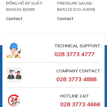
TYPE SERIES CI4120
ĐỒNG HỒ ÁP SUẤT-
PRESSURE GAUGE-
BA5220-B2090
BA5120 ECO-A3058
TYPE SERIES CI4340
Contact
Contact
TYPE SERIES CI4300
TYPE SERIES CI4330
TYPE SERIES CI4350
TECHNICAL SUPPORT
Type series PASCAL CV4 series - compact
028 3773 4777
TYPE SERIES CV4100
TYPE SERIES CV4110
COMPANY CONTACT
TYPE SERIES CV4300
028 3773 4888
Type series PASCAL CS series - hygienic
TYPE SERIES CS2100
HOTLINE
24/7
028 3773 4666
TYPE SERIES CS2110