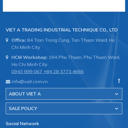
Type series PASCAL CV3 series - modular
TYPE SERIES CV3110
VIET A TRADING INDUSTRIAL TECHNIQUE CO., LTD
TYPE SERIES CV3120
Office:
84 Tran Trong Cung, Tan Thuan Ward, Ho
TYPE SERIES CV3300
Chi Minh City
TYPE SERIES CV3330
HCM Workshop:
194 Phu Thuan, Phu Thuan Ward,
Type series UNIVERSAL / COMPACT series -
Ho Chi Minh City
analogue
0943 999 067
+84 28 3773.4666
- Đo áp suất cơ học (
Mechanical pressure
info@vait.com.vn
measurement
)
ABOUT VIET A
Type series BA4100
Type series BA5100 ECOnomic
SALE POLICY
Type series BH8100/BH8200
Social Network