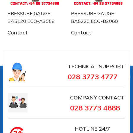
PRESSURE GAUGE-
PRESSURE GAUGE-
BA5120 ECO-A3058
BA5220 ECO-B2060
Contact
Contact
TECHNICAL SUPPORT
028 3773 4777
Labom chuyên sản xuất và phân phối thiết bị
đo công nghiệp tại Đức .
COMPANY CONTACT
028 3773 4888
Việt Á đã tin chọn phân phối sản phẩm
Labom tại Việt Nam trong lĩnh vực đo
lương, kiểm soát áp suất như:
HOTLINE
24/7