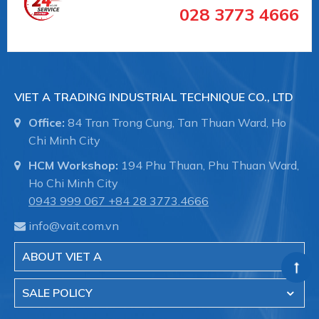
028 3773 4666
+ Đồng hồ đo áp suất
+ Đồng hồ đo nhiệt độ
+ Thiết bị đo công nghiệp
VIET A TRADING INDUSTRIAL TECHNIQUE CO., LTD
Office:
84 Tran Trong Cung, Tan Thuan Ward, Ho
Chi Minh City
Chuyên dụng cho các ngành công nghiệp:
HCM Workshop:
194 Phu Thuan, Phu Thuan Ward,
Ho Chi Minh City
Công nghiệp chế biến:
0943 999 067
+84 28 3773.4666
info@vait.com.vn
ABOUT VIET A
Công nghiệp hóa chất / hóa dầu
SALE POLICY
Công nghiệp dược phẩm / Công nghệ sinh học