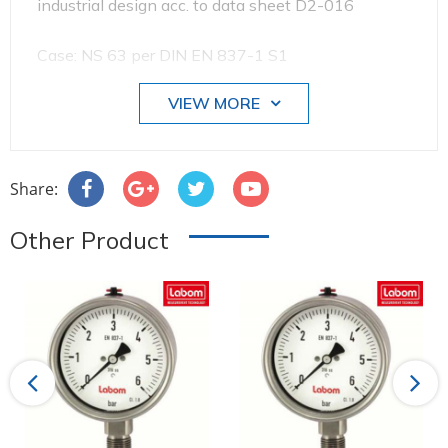
industrial design acc. to data sheet D2-016
Case: NS 63 per DIN EN 837-1 S1
VIEW MORE
Case design: IP 65, process connection bottom
Process connection G 1/4 B
Share:
Nominal range: 0...15 psi
Other Product
** no preferential EU origin **
Previous
Next
#BA5100 ECO-A3520 #labom #donghodoapsuat
#apsuatke #thietbicongnghiep #vait #vieta
#BOURDONTUBEPRESSUREGAUGE