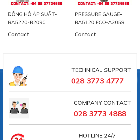
ĐỒNG HỒ ÁP SUẤT-
PRESSURE GAUGE-
BA5220-B2090
BA5120 ECO-A3058
Contact
Contact
TECHNICAL SUPPORT
028 3773 4777
Labom chuyên sản xuất và phân phối thiết bị
đo công nghiệp tại Đức .
COMPANY CONTACT
028 3773 4888
Việt Á đã tin chọn phân phối sản phẩm
Labom tại Việt Nam trong lĩnh vực đo
lương, kiểm soát áp suất như:
HOTLINE
24/7