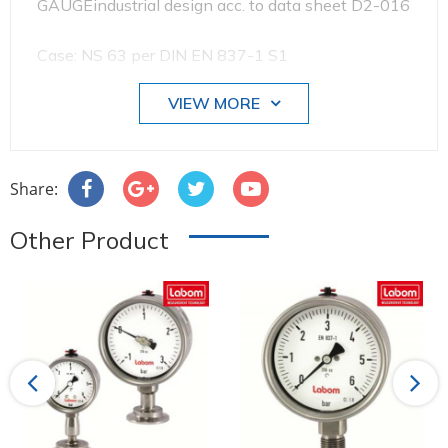
GAUGEindustrial design acc. to data sheet D2-016
Case: NS 63 per DIN EN 837-1 S1
VIEW MORE
Case design: IP 65, process connection bottom
Process connection G 1/4 B
Share:
Nominal range: 0...160 kPa
Other Product
** no preferential EU origin **
Previous
Next
#BA5100 ECO-A3211 #labom #donghodoapsuat
#apsuatke #thietbicongnghiep #vait #vieta
#BOURDONTUBEPRESSUREGAUGE