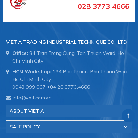
028 3773 4666
+ Đồng hồ đo áp suất
+ Đồng hồ đo nhiệt độ
+ Thiết bị đo công nghiệp
VIET A TRADING INDUSTRIAL TECHNIQUE CO., LTD
Office:
84 Tran Trong Cung, Tan Thuan Ward, Ho
Chi Minh City
Chuyên dụng cho các ngành công nghiệp:
HCM Workshop:
194 Phu Thuan, Phu Thuan Ward,
Ho Chi Minh City
Công nghiệp chế biến:
0943 999 067
+84 28 3773.4666
info@vait.com.vn
ABOUT VIET A
Công nghiệp hóa chất / hóa dầu
SALE POLICY
Công nghiệp dược phẩm / Công nghệ sinh học