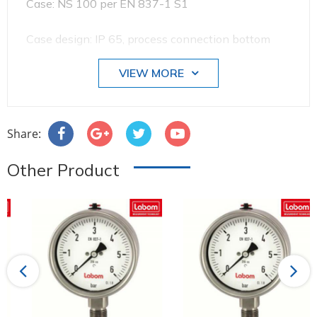
Case: NS 100 per EN 837-1 S1
Case design: IP 65, process connection bottom
VIEW MORE
Accuracy: class 1.6 per EN 837-3
Nominal range: 0...4 bar
Share:
Process connection: threaded connection
Other Product
Nominal width G 1/2 B
Material:process
Connection: stainless steel mat.-no. 1.4571
(316Ti) diaphragm
Previous
Next
Material: Duratherm (standard)