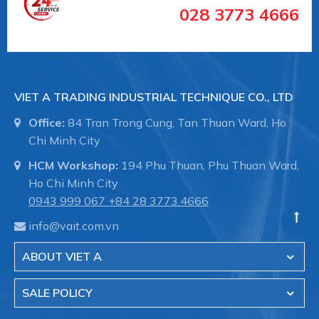
028 3773 4666
Labom chuyên sản xuất và phân phối thiết bị
đo công nghiệp tại Đức .
VIET A TRADING INDUSTRIAL TECHNIQUE CO., LTD
Việt Á đã tin chọn phân phối sản phẩm
Labom tại Việt Nam trong lĩnh vực đo
Office:
84 Tran Trong Cung, Tan Thuan Ward, Ho
lương, kiểm soát áp suất như:
Chi Minh City
HCM Workshop:
194 Phu Thuan, Phu Thuan Ward,
+ Đồng hồ đo áp suất
Ho Chi Minh City
0943 999 067
+84 28 3773.4666
+ Đồng hồ đo nhiệt độ
info@vait.com.vn
+ Thiết bị đo công nghiệp
ABOUT VIET A
SALE POLICY
Chuyên dụng cho các ngành công nghiệp: