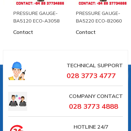
Gasket to pressure chamber: Perbunan, standard
PRESSURE GAUGE-
PRESSURE GAUGE-
BA5120 ECO-A3058
BA5220 ECO-B2060
Contact
Contact
#BA2200-A1056-D10011 #labom
#donghodoapsuat #apsuatke #thietbicongnghiep
#vait #vieta #BOURDONTUBEPRESSUREGAUGE
TECHNICAL SUPPORT
028 3773 4777
COMPANY CONTACT
028 3773 4888
HOTLINE
24/7