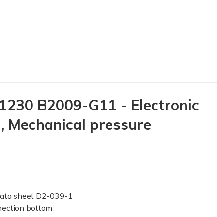
30 B2009-G11 - Electronic
 Mechanical pressure
o data sheet D2-039-1
nnection bottom