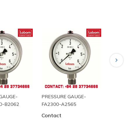
oát
Next
ESSURE GAUGE-
PRESSURE GAUGE-
2300-A2565
BA5220 ECO-B2058
ntact
Contact