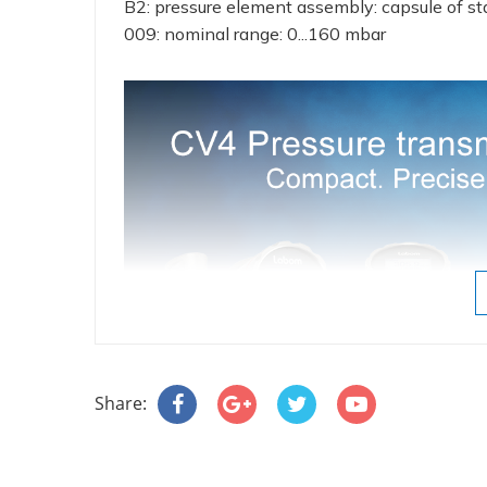
B2: pressure element assembly: capsule of sta
009: nominal range: 0...160 mbar
Share: