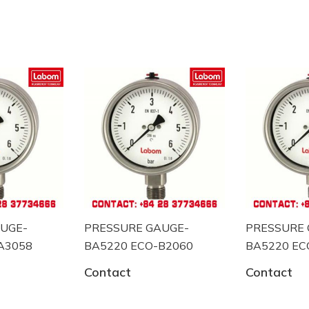
bị đo công nghiệp tại Đức .
 Labom tại Việt Nam trong lĩnh vực đo lương, kiểm s
SURE GAUGE-
PRESSURE GAUGE-
PR
20 ECO-B2060
BA5220 ECO-B2062
FA
act
Contact
Co
h học