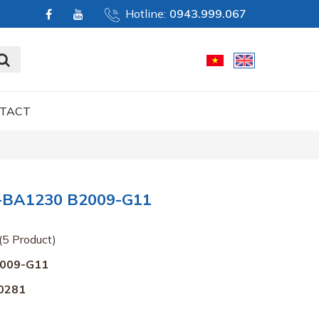
Hotline:
0943.999.067
TACT
BA1230 B2009-G11
(5 Product)
009-G11
0281