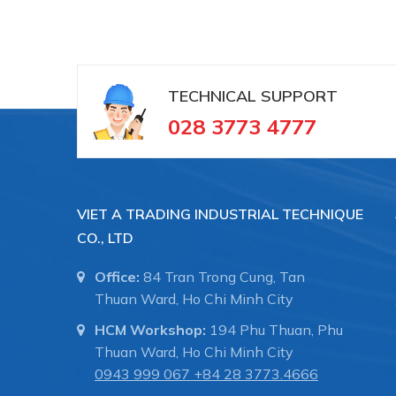
Ngành công nghiệp thực phẩm và nước g
Công nghiệp sơn / Công nghiệp nhựa
TECHNICAL SUPPORT
028 3773 4777
Máy móc và Kỹ thuật Nhà máy:
VIET A TRADING INDUSTRIAL TECHNIQUE
CO., LTD
Máy móc / Ô tô
Office:
84 Tran Trong Cung, Tan
Đóng tàu và thiết bị hàng hải
Thuan Ward, Ho Chi Minh City
HCM Workshop:
194 Phu Thuan, Phu
Sản xuất công nghiệp
Thuan Ward, Ho Chi Minh City
0943 999 067
+84 28 3773.4666