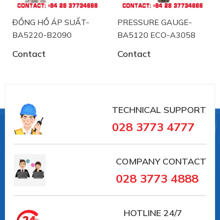
ĐỒNG HỒ ÁP SUẤT-
PRESSURE GAUGE-
BA5220-B2090
BA5120 ECO-A3058
Contact
Contact
TECHNICAL SUPPORT
028 3773 4777
Labom chuyên sản xuất và phân phối thiết bị
đo công nghiệp tại Đức .
COMPANY CONTACT
Việt Á đã tin chọn phân phối sản phẩm
028 3773 4888
Labom tại Việt Nam trong lĩnh vực đo
lương, kiểm soát áp suất như:
HOTLINE
24/7
+ Đồng hồ đo áp suất