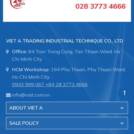
028 3773 4666
+ Đồng hồ đo nhiệt độ
+ Thiết bị đo công nghiệp
VIET A TRADING INDUSTRIAL TECHNIQUE CO., LTD
Office:
84 Tran Trong Cung, Tan Thuan Ward, Ho
Chuyên dụng cho các ngành công nghiệp:
Chi Minh City
HCM Workshop:
194 Phu Thuan, Phu Thuan Ward,
Công nghiệp chế biến:
Ho Chi Minh City
0943 999 067
+84 28 3773.4666
info@vait.com.vn
Công nghiệp hóa chất / hóa dầu
ABOUT VIET A
Công nghiệp dược phẩm / Công nghệ sinh học
SALE POLICY
Ngành công nghiệp thực phẩm và nước giải