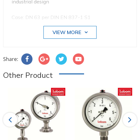
industrial design
Case: DN 63 per DIN EN 837-1 S1
VIEW MORE
Case design: IP 65 with case filling, process
connection at back, centric
Process connection G 1/4 B
Share:
Nominal range: 0...2.5 bar
Other Product
#LABO00000223 #labom #donghodoapsuat
Previous
Next
#apsuatke #thietbicongnghiep #vait #vieta
#BOURDONTUBEPRESSUREGAUGE