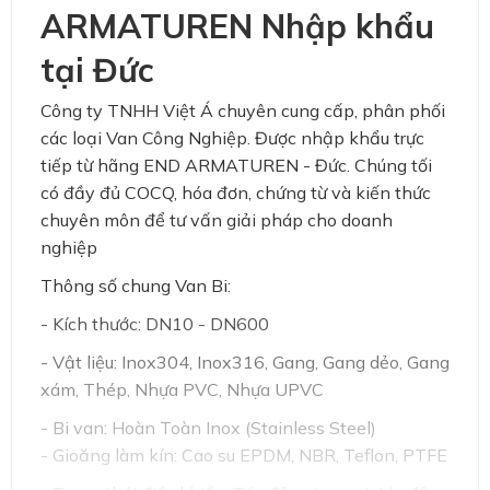
ARMATUREN Nhập khẩu
tại Đức
Công ty TNHH Việt Á chuyên cung cấp, phân phối
các loại Van Công Nghiệp. Được nhập khẩu trực
tiếp từ hãng END ARMATUREN - Đức. Chúng tối
có đầy đủ COCQ, hóa đơn, chứng từ và kiến thức
chuyên môn để tư vấn giải pháp cho doanh
nghiệp
Thông số chung Van Bi:
- Kích thước: DN10 - DN600
- Vật liệu: Inox304, Inox316, Gang, Gang dẻo, Gang
xám, Thép, Nhựa PVC, Nhựa UPVC
- Bi van: Hoàn Toàn Inox (Stainless Steel)
- Gioăng làm kín: Cao su EPDM, NBR, Teflon, PTFE