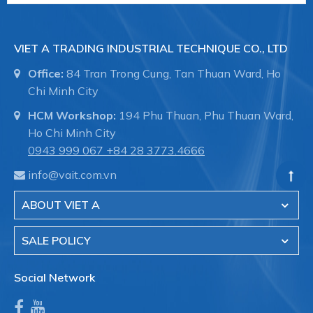
Thân van: Thép không rỉ
Thân bi: Thép không rỉ
VIET A TRADING INDUSTRIAL TECHNIQUE CO., LTD
Joang : PTFE - joang teflong
Office:
84 Tran Trong Cung, Tan Thuan Ward, Ho
Chi Minh City
Vòng đệm : Joang teflong - PTFE
HCM Workshop:
194 Phu Thuan, Phu Thuan Ward,
Nắp van: Thép không rỉ
Ho Chi Minh City
Ty van: Thép không rỉ
0943 999 067
+84 28 3773.4666
Ốc van: Thép không rỉ
info@vait.com.vn
Long đền: Thép không rỉ
ABOUT VIET A
Tay van: Thép không rỉ
2. Van Bi Điều khiển bằng
SALE POLICY
khí nén
Social Network