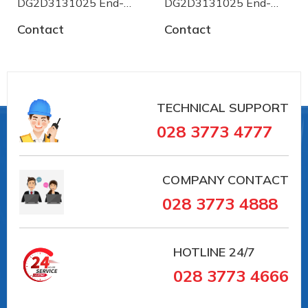
Van Bi DN100 tay gạt
(Ball Valves Hand
025 End-
DG2D3131025 End-
DG2D313102
Operated)
armaturen
armaturen
Contact
Contact
TECHNICAL SUPPORT
028 3773 4777
COMPANY CONTACT
028 3773 4888
HOTLINE
24/7
028 3773 4666
Đường kính: DN100