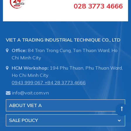
028 3773 4666
Đông, Quận 7, TP. HCM
Điện thoại: 0943.999.067
Email: info@vait.com.vn
VIET A TRADING INDUSTRIAL TECHNIQUE CO., LTD
Office:
84 Tran Trong Cung, Tan Thuan Ward, Ho
Chi Minh City
HCM Workshop:
194 Phu Thuan, Phu Thuan Ward,
Ho Chi Minh City
0943 999 067
+84 28 3773.4666
info@vait.com.vn
ABOUT VIET A
SALE POLICY