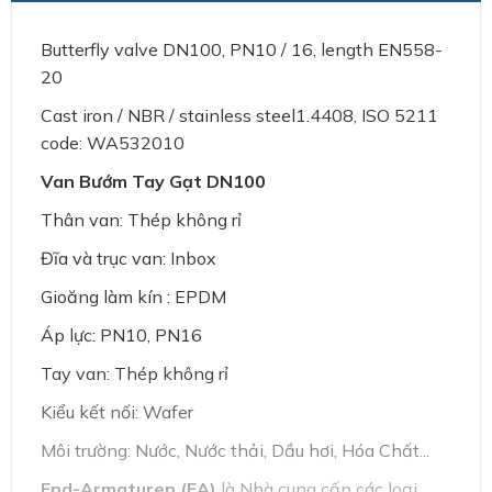
Butterfly valve DN100, PN10 / 16, length EN558-
20
Cast iron / NBR / stainless steel1.4408, ISO 5211
code: WA532010
Van Bướm Tay Gạt DN100
Thân van: Thép không rỉ
Đĩa và trục van: Inbox
Gioăng làm kín : EPDM
Áp lực: PN10, PN16
Tay van: Thép không rỉ
Kiểu kết nối: Wafer
Môi trường: Nước, Nước thải, Dầu hơi, Hóa Chất...
End-Armaturen (EA)
là Nhà cung cấp các loại