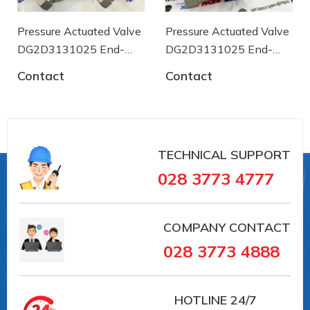
Việt Á là đại diện uỷ quyền quyền phân phối Van
END-Armaturen GmbH & Co.KG (Đức).
Pressure Actuated Valve
Pressure Actuated Valve
DG2D3131025 End-
DG2D3131025 End-
Cam kết cung cấp hàng chất lượng chính hãng,
armaturen
giá cả hợp lí, giao hàng nhanh, đáp ứng được nhu
armaturen
Contact
Contact
cầu tối ưu hóa chi phí và tiến độ thay thế của
khách hàng.
- Chứng nhận CO, CQ đầy đủ.
- Sản phẩm nhập khẩu chính hãng, mới 100%.
TECHNICAL SUPPORT
- Tư vấn đầy đủ chính xác về yêu cầu kỹ thuật.
028 3773 4777
-
Báo giá bản gốc chính hãng
với Distributor code
do EA
cung cấp.
COMPANY CONTACT
Để biết thêm thông tin và tiện trao đổi chi tiết các
028 3773 4888
sản phẩm của chúng tôi, vui lòng liên hệ.
CÔNG TY TM - KT CÔNG NGHIỆP VIỆT Á
HOTLINE
24/7
Địa chỉ: 84 Trần Trọng Cung, Phường Tân Thuận