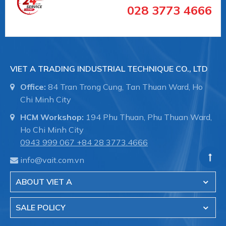
028 3773 4666
Đông, Quận 7, TP. HCM
Điện thoại: 0943.999.067
Email: info@vait.com.vn
VIET A TRADING INDUSTRIAL TECHNIQUE CO., LTD
Office:
84 Tran Trong Cung, Tan Thuan Ward, Ho
Chi Minh City
HCM Workshop:
194 Phu Thuan, Phu Thuan Ward,
Ho Chi Minh City
0943 999 067
+84 28 3773.4666
info@vait.com.vn
ABOUT VIET A
SALE POLICY