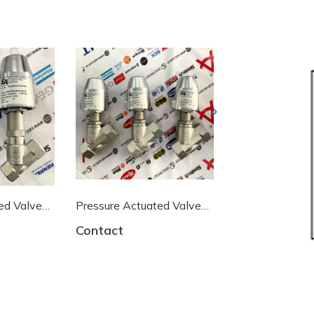
Next
ed Valve
Pressure Actuated Valve
Pressure Actua
End-
DG2D3131025 End-
DG2D3131025
Contact
Contact
armaturen
armaturen