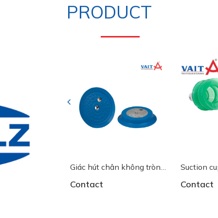
PRODUCT
Previous
ân Không -
Giác hút chân không tròn
Suction c
00145
10.01.01.12892 SGF 125
65 G1/4-
Contact
Contact
HT1
- 10.01.0
hút chân 