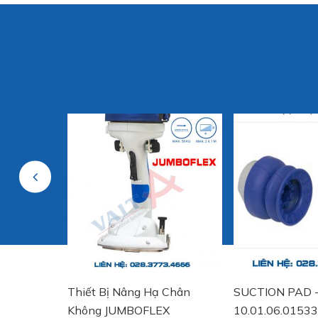
Previous
 CUP -
Thiết Bị Nâng Hạ Chân
SUCTION PAD 
Phụ kiện
Không JUMBOFLEX
10.01.06.01533