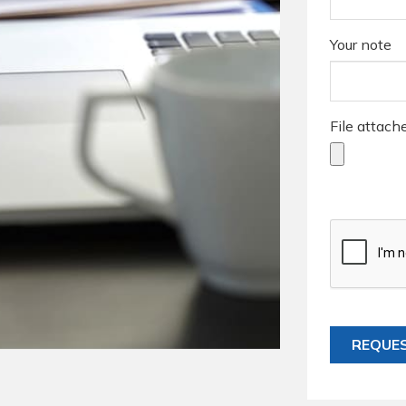
Your note
File attach
REQUE