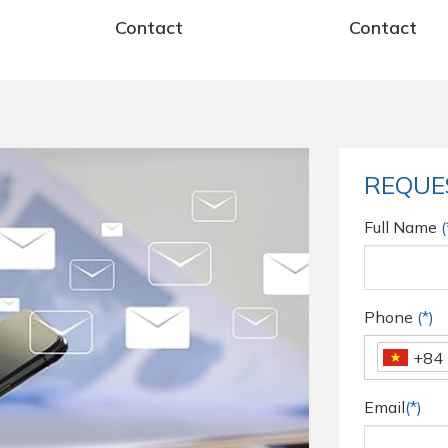
Contact
Contact
REQUE
Full Name
(
Phone
(*)
+84
Email
(*)