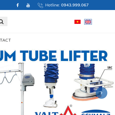
Hotline:
0943.999.067
TACT
Next