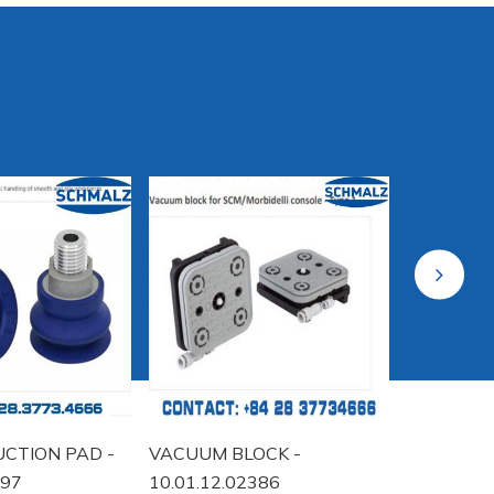
Next
CTION PAD -
VACUUM BLOCK -
VACUUM 
197
10.01.12.02386
WOODWOR