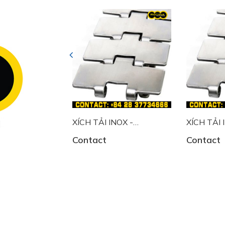
Previous
NOX -
XÍCH TẢI INOX -
XÍCH TẢI 
0148
REGI00000167
REGI0000
Contact
Contact