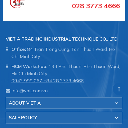
028 3773 4666
#vancongnghiephochiminh #vancongnghiephcm
End-Armaturen (EA)
là Nhà cung cấp các loại van
công nghiệp xuất xứ từ Đức, nổi tiếng với các loại
VIET A TRADING INDUSTRIAL TECHNIQUE CO., LTD
Office:
84 Tran Trong Cung, Tan Thuan Ward, Ho
Chi Minh City
HCM Workshop:
194 Phu Thuan, Phu Thuan Ward,
+ Van khí nén trong công nghiệp
Ho Chi Minh City
0943 999 067
+84 28 3773.4666
info@vait.com.vn
ABOUT VIET A
SALE POLICY