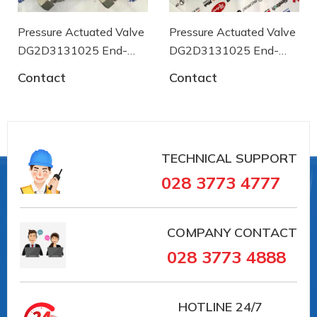
von [°C]
Umgebungstemperatur
Pressure Actuated Valve
Pressure Actuated Valve
+80
bis [°C]
DG2D3131025 End-
DG2D3131025 End-
armaturen
armaturen
Mediumtemperatur von
Contact
Contact
-30
[°C]
Mediumtemperatur bis
+180
[°C]
Gehäusedesign
TECHNICAL SUPPORT
2-teilig
028 3773 4777
#AA301027 #AA301027 #vancongnghiep
#vankhinen #vandieukhienbangdien #vanbuom
COMPANY CONTACT
#vanbi #vanapsuat #giaiphapvancongnghiep
028 3773 4888
#lapdatvancongnghiep
#vancongnghiepEndArmaturent
#vancongnghieptaiduc #vannhapkhautaiDuc
HOTLINE
24/7
#vannhapkhauchauau #vanchuanchauau