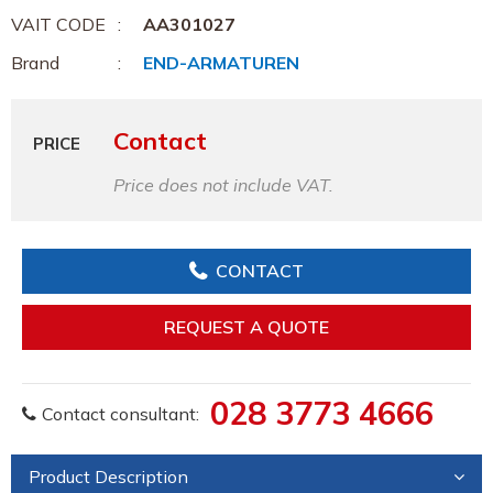
VAIT CODE
AA301027
Brand
END-ARMATUREN
Contact
PRICE
Price does not include VAT.
CONTACT
REQUEST A QUOTE
028 3773 4666
Contact consultant:
Product Description