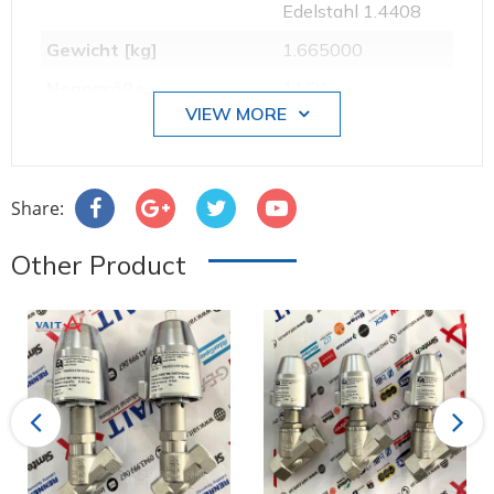
Edelstahl 1.4408
Gewicht [kg]
1.665000
Nenngröße
11/2"
VIEW MORE
Gehäusematerial
Edelstahl
Kugelmaterial
Edelstahl
Dichtungsmaterial
metallisch
Share:
Spindeldichtungsmaterial
PTFE
Other Product
Anschlussvariante
Innengewinde
Anschlussgröße
11/2"
Betriebsdruck von [bar]
0
Betriebsdruck bis [bar]
16
Previous
Next
Prüfdruck PT [bar]
24
Umgebungstemperatur
0