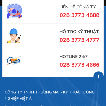
LIÊN HỆ CÔNG TY
028 3773 4888
HỖ TRỢ KỸ THUẬT
028 3773 4777
HOTLINE 24/7
028 3773 4666
CÔNG TY TNHH THƯƠNG MẠI - KỸ THUẬT CÔNG
NGHIỆP VIỆT Á