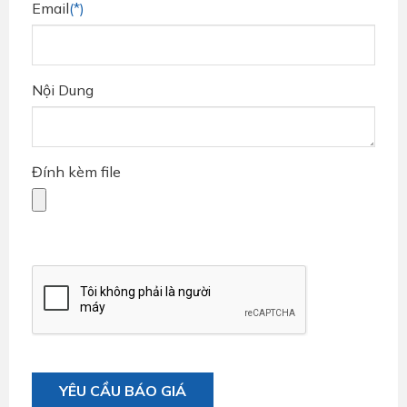
Email
(*)
Nội Dung
Đính kèm file
YÊU CẦU BÁO GIÁ