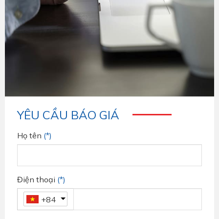
YÊU CẦU BÁO GIÁ
Họ tên
(*)
Điện thoại
(*)
+84