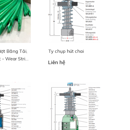
ợt Băng Tải,
Ty chụp hút chai
 - Wear Strips
Liên hệ
cht