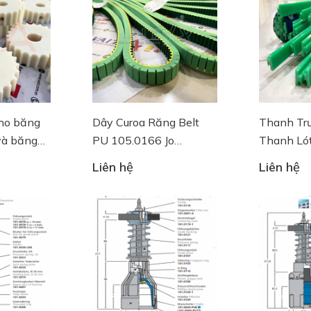
ho băng
Dây Curoa Răng Belt
Thanh Trư
và băng
PU 105.0166 Jo
Thanh Lót
oberrecht
JO oberre
Liên hệ
Liên hệ