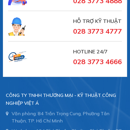
028 3773 4888
HỖ TRỢ KỸ THUẬT
028 3773 4777
HOTLINE 24/7
028 3773 4666
CÔNG TY TNHH THƯƠNG MẠI - KỸ THUẬT CÔNG
NGHIỆP VIỆT Á
Văn phòng: 84 Trần Trọng Cung, Phường Tân
Thuận, TP. Hồ Chí Minh