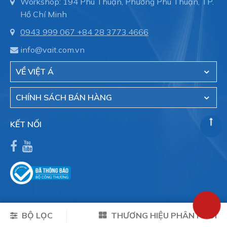
Workshop: 194 Phú Thuận, Phường Phú Thuận, TP.
Hồ Chí Minh
0943 999 067
+84 28 3773.4666
info@vait.com.vn
VỀ VIỆT Á
CHÍNH SÁCH BÁN HÀNG
KẾT NỐI
BỘ LỌC
THƯƠNG HIỆU PHÂN PHỐI
Copyright © 2026 VAIT