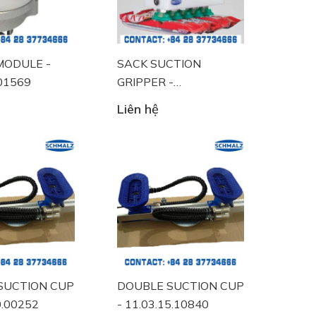
MODULE -
SACK SUCTION
.01569
GRIPPER -
11.03.14.10140
Liên hệ
SUCTION CUP
DOUBLE SUCTION CUP
0.00252
- 11.03.15.10840