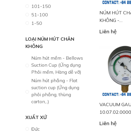
101-150
NÚM HÚT CH
51-100
KHÔNG -
1-50
10.01.06.001
Liên hệ
LOẠI NÚM HÚT CHÂN
KHÔNG
Núm hút mềm - Bellows
Suction Cup (Ứng dụng
Phôi mềm, Hàng dễ vỡ)
Núm hút phẳng - Flat
suction cup (Ứng dụng
phôi phẳng, thùng
carton,..)
VACUUM GAU
10.07.02.000
XUẤT XỨ
Liên hệ
Đức