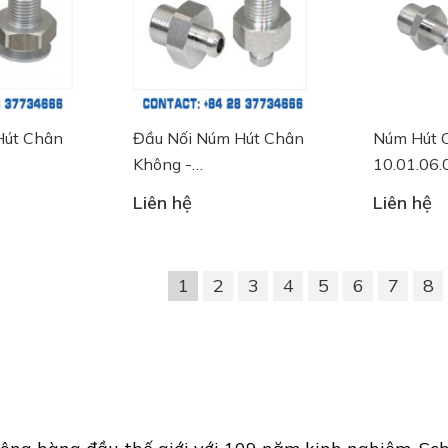
Hút Chân
Đầu Nối Núm Hút Chân
Núm Hút 
Không -
10.01.06
49
10.01.06.05735
Liên hệ
Liên hệ
1
2
3
4
5
6
7
8