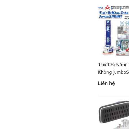
Thiết Bị Nâng
Không JumboSp
JumboErgo
Liên hệ