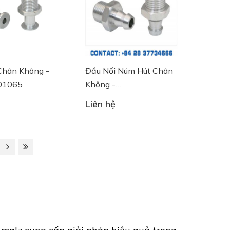
Chân Không -
Đầu Nối Núm Hút Chân
.01065
Không -
10.01.01.00822
Liên hệ