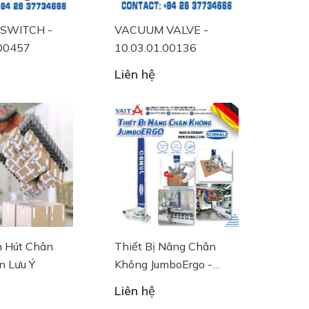
SWITCH -
VACUUM VALVE -
.00457
10.03.01.00136
Liên hệ
 Hút Chân
Thiết Bị Nâng Chân
n Lưu Ý
Không JumboErgo -
300kg - SCHMALZ
Liên hệ