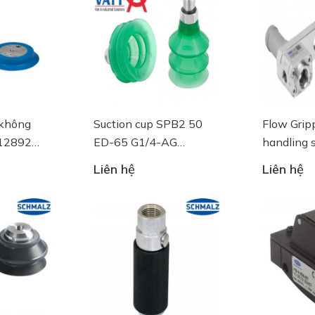
 không
Suction cup SPB2 50
Flow Gripp
.12892
ED-65 G1/4-AG
handling 
- 10.01.06.03461 - Núm
componen
Liên hệ
Liên hệ
hút chân không
Schmalz