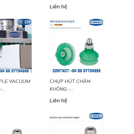
Liên hệ
PLE VACUUM
CHỤP HÚT CHÂN
-
KHÔNG -
.00027
10.01.06.03498
Liên hệ