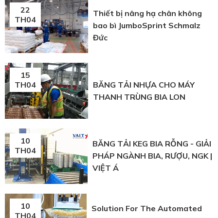
22
Thiết bị nâng hạ chân không
TH04
bao bì JumboSprint Schmalz
Đức
15
BĂNG TẢI NHỰA CHO MÁY
TH04
THANH TRÙNG BIA LON
10
BĂNG TẢI KEG BIA RỖNG - GIẢI
TH04
PHÁP NGÀNH BIA, RƯỢU, NGK |
VIỆT Á
10
Solution For The Automated
TH04