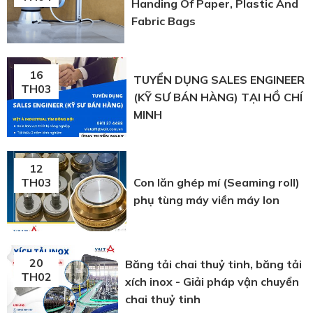
Handing Of Paper, Plastic And
Fabric Bags
16
TUYỂN DỤNG SALES ENGINEER
TH03
(KỸ SƯ BÁN HÀNG) TẠI HỒ CHÍ
MINH
12
Con lăn ghép mí (Seaming roll)
TH03
phụ tùng máy viền máy lon
20
Băng tải chai thuỷ tinh, băng tải
TH02
xích inox - Giải pháp vận chuyển
chai thuỷ tinh