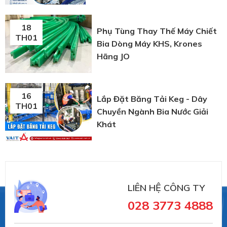
18
Phụ Tùng Thay Thế Máy Chiết
TH01
Bia Dòng Máy KHS, Krones
Hãng JO
16
Lắp Đặt Băng Tải Keg - Dây
TH01
Chuyền Ngành Bia Nước Giải
Khát
LIÊN HỆ CÔNG TY
028 3773 4888