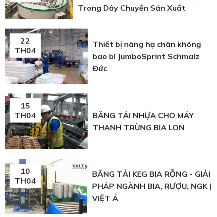
Trong Dây Chuyền Sản Xuất
22
Thiết bị nâng hạ chân không
TH04
bao bì JumboSprint Schmalz
Đức
15
BĂNG TẢI NHỰA CHO MÁY
TH04
THANH TRÙNG BIA LON
10
BĂNG TẢI KEG BIA RỖNG - GIẢI
TH04
PHÁP NGÀNH BIA, RƯỢU, NGK |
VIỆT Á