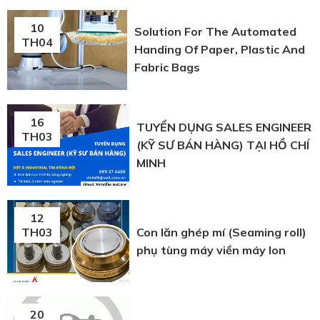
10
Solution For The Automated
TH04
Handing Of Paper, Plastic And
Fabric Bags
16
TUYỂN DỤNG SALES ENGINEER
TH03
(KỸ SƯ BÁN HÀNG) TẠI HỒ CHÍ
MINH
12
Con lăn ghép mí (Seaming roll)
TH03
phụ tùng máy viền máy lon
20