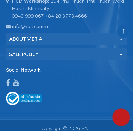
HCM Workshop:
194 Phu Thuan, Phu Thuan Ward,
Ho Chi Minh City
0943 999 067
+84 28 3773.4666
info@vait.com.vn
ABOUT VIET A
SALE POLICY
Social Network
Copyright © 2026 VAIT