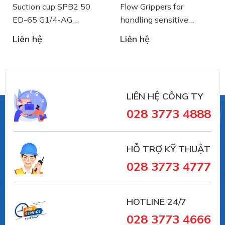
Suction cup SPB2 50
Flow Grippers for
ED-65 G1/4-AG
handling sensitive
- 10.01.06.03461 - Núm
components
Liên hệ
Liên hệ
hút chân không Schmalz
LIÊN HỆ CÔNG TY
028 3773 4888
HỖ TRỢ KỸ THUẬT
028 3773 4777
HOTLINE 24/7
028 3773 4666