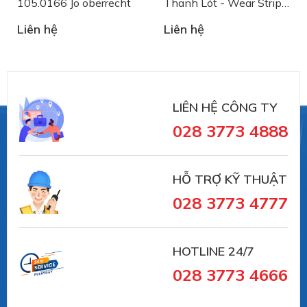
105.0166 Jo oberrecht
Thanh Lót - Wear Strips
JO oberrecht
Liên hệ
Liên hệ
LIÊN HỆ CÔNG TY
028 3773 4888
HỖ TRỢ KỸ THUẬT
028 3773 4777
HOTLINE 24/7
028 3773 4666