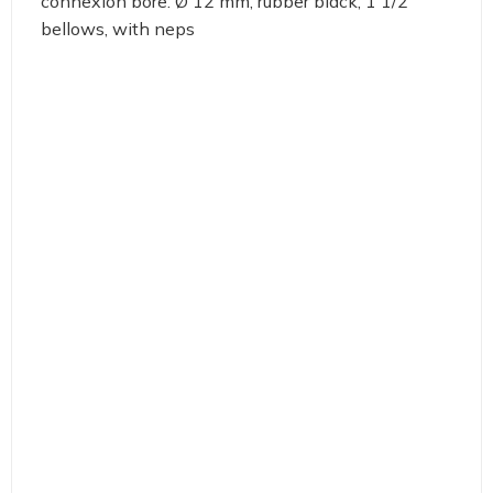
connexion bore: Ø 12 mm, rubber black, 1 1/2
bellows, with neps