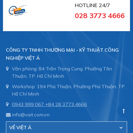
--------
HOTLINE 24/7
028 3773 4666
CÔNG TY TNHH THƯƠNG MẠI - KỸ THUẬT CÔNG
Schmalz
là Nhà cung cấp Thiết bị chân không
NGHIỆP VIỆT Á
hàng đầu thế giới với 109 năm kinh nghiệm.
Văn phòng: 84 Trần Trọng Cung, Phường Tân
Schmalz cung cấp giải pháp hiệu quả trong lĩnh tự
Thuận, TP. Hồ Chí Minh
động hóa, nâng chân không và công nghệ kẹp
phôi gỗ trong máy CNC.
Workshop: 194 Phú Thuận, Phường Phú Thuận, TP.
Hồ Chí Minh
0943 999 067
+84 28 3773.4666
info@vait.com.vn
VỀ VIỆT Á
Việt Á
là đại diện ủy quyền của hãng Schmalz -