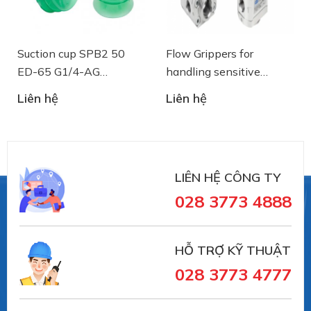
Suction cup SPB2 50
Flow Grippers for
ED-65 G1/4-AG
handling sensitive
- 10.01.06.03461 - Núm
components
Liên hệ
Liên hệ
hút chân không Schmalz
LIÊN HỆ CÔNG TY
028 3773 4888
#10.01.06.00087 #SCHG00000675
#numhutchankhong #schmalz #phukiennang
HỖ TRỢ KỸ THUẬT
#mayhotronangtrongluc #numhutchankhong #vait
028 3773 4777
#vieta