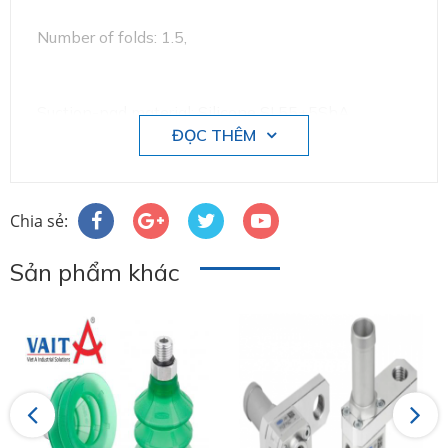
Number of folds: 1.5,
Suction-pad material: Silicone SI 55±5ShA,
ĐỌC THÊM
Nipple material: Aluminium
Chia sẻ:
Vacuum connection: G1/8""-M
Sản phẩm khác
Previous
Next