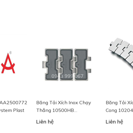
a AA2500772
Băng Tải Xích Inox Chạy
Băng Tải Xí
ystem Plast
Thẳng 10500HB
Cong 1020
SSER815-K325HBVG
K750 System
Liên hệ
Liên hệ
System Plast