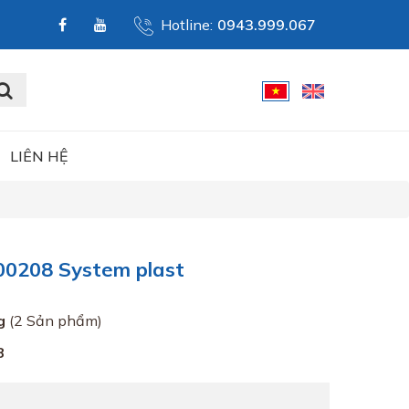
Hotline:
0943.999.067
LIÊN HỆ
00208 System plast
g
(2 Sản phẩm)
8