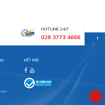
HOTLINE 24/7
028 3773 4666
NG
KẾT NỐI
toán