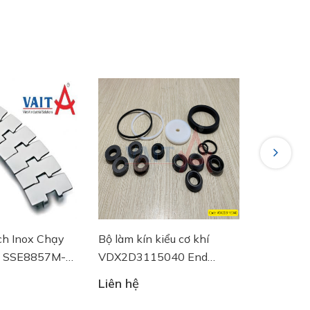
Next
ch Inox Chạy
Bộ làm kín kiểu cơ khí
Đồng hồ đ
4 SSE8857M-
VDX2D3115040 End
DN100 R
 Plast
Armaturen
Riels
Liên hệ
Liên hệ