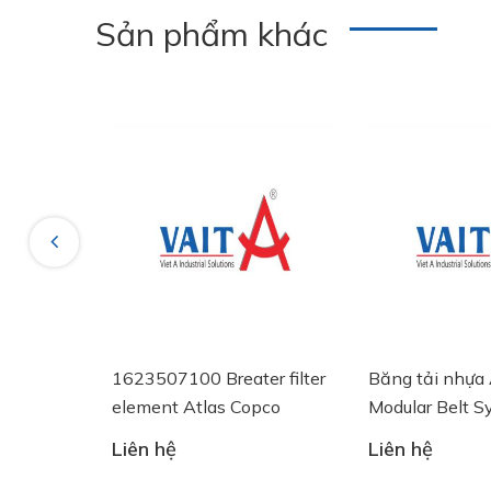
Sản phẩm khác
Previous
EO NÓNG
1623507100 Breater filter
Băng tải nhự
AN EV 60
element Atlas Copco
Modular Belt S
Liên hệ
Liên hệ