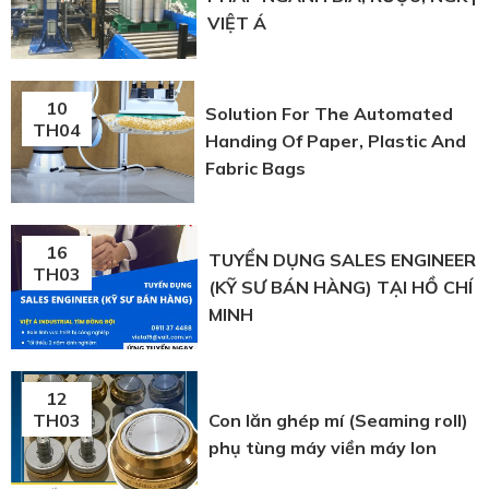
VIỆT Á
10
Solution For The Automated
TH04
Handing Of Paper, Plastic And
Fabric Bags
16
TUYỂN DỤNG SALES ENGINEER
TH03
(KỸ SƯ BÁN HÀNG) TẠI HỒ CHÍ
MINH
12
Con lăn ghép mí (Seaming roll)
TH03
phụ tùng máy viền máy lon