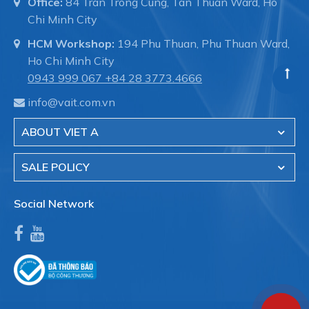
Office:
84 Tran Trong Cung, Tan Thuan Ward, Ho
Chi Minh City
HCM Workshop:
194 Phu Thuan, Phu Thuan Ward,
Ho Chi Minh City
0943 999 067
+84 28 3773.4666
info@vait.com.vn
ABOUT VIET A
SALE POLICY
Social Network