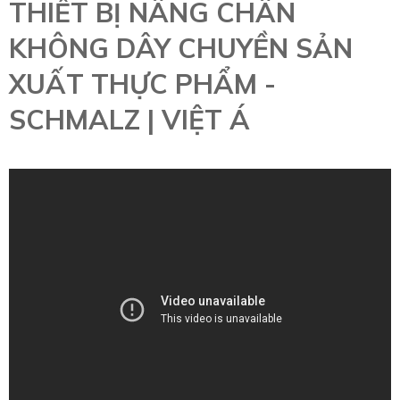
THIẾT BỊ NÂNG CHÂN
KHÔNG DÂY CHUYỀN SẢN
XUẤT THỰC PHẨM -
SCHMALZ | VIỆT Á