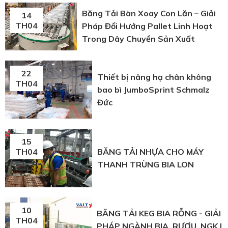
Băng Tải Bàn Xoay Con Lăn – Giải
14
TH04
Pháp Đổi Hướng Pallet Linh Hoạt
Trong Dây Chuyền Sản Xuất
22
Thiết bị nâng hạ chân không
TH04
bao bì JumboSprint Schmalz
Đức
15
BĂNG TẢI NHỰA CHO MÁY
TH04
THANH TRÙNG BIA LON
10
BĂNG TẢI KEG BIA RỖNG - GIẢI
TH04
PHÁP NGÀNH BIA, RƯỢU, NGK |