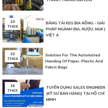
10
BĂNG TẢI KEG BIA RỖNG - GIẢI
TH04
PHÁP NGÀNH BIA, RƯỢU, NGK |
VIỆT Á
10
Solution For The Automated
TH04
Handing Of Paper, Plastic And
Fabric Bags
16
TUYỂN DỤNG SALES ENGINEER
TH03
(KỸ SƯ BÁN HÀNG) TẠI HỒ CHÍ
MINH