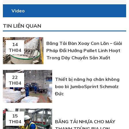
Video
TIN LIÊN QUAN
Băng Tải Bàn Xoay Con Lăn – Giải
14
TH04
Pháp Đổi Hướng Pallet Linh Hoạt
Trong Dây Chuyền Sản Xuất
22
Thiết bị nâng hạ chân không
TH04
bao bì JumboSprint Schmalz
Đức
15
BĂNG TẢI NHỰA CHO MÁY
TH04
THANH TRÙNG BIA LON