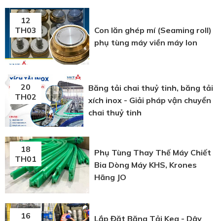
12
Con lăn ghép mí (Seaming roll)
TH03
phụ tùng máy viền máy lon
20
Băng tải chai thuỷ tinh, băng tải
TH02
xích inox - Giải pháp vận chuyển
chai thuỷ tinh
18
Phụ Tùng Thay Thế Máy Chiết
TH01
Bia Dòng Máy KHS, Krones
Hãng JO
16
Lắp Đặt Băng Tải Keg - Dây