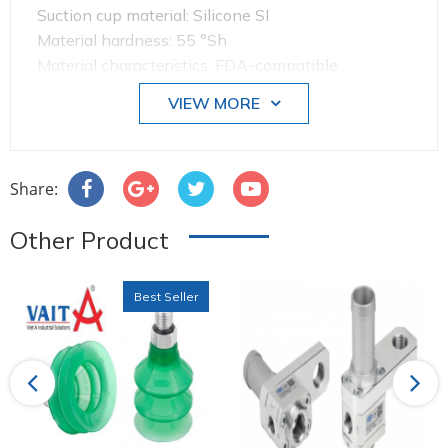
Suction cup material: Silicone SI
Material hardness: 55 °Sh
Material characteristics: FDA-compatible
Number of folds: 4.5
VIEW MORE
Share:
Other Product
Best Seller
Previous
Next