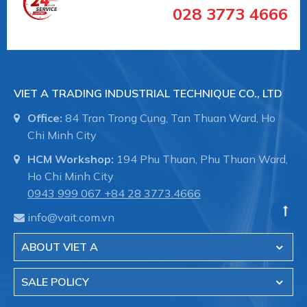
028 3773 4666
#10.01.06.02613 #10.01.06.02613
##numhutchankhong #schmalz #phukiennang
#mayhotronangtrongluc #numhutchankhong #vait
#vieta #giachutchankhong
VIET A TRADING INDUSTRIAL TECHNIQUE CO., LTD
#thietbinangcongnghiep
Office:
84 Tran Trong Cung, Tan Thuan Ward, Ho
--------
Chi Minh City
HCM Workshop:
194 Phu Thuan, Phu Thuan Ward,
Ho Chi Minh City
0943 999 067
+84 28 3773.4666
Schmalz
là Nhà cung cấp Thiết bị chân không
info@vait.com.vn
hàng đầu thế giới với 109 năm kinh nghiệm.
Schmalz cung cấp giải pháp hiệu quả trong lĩnh tự
ABOUT VIET A
động hóa, nâng chân không và công nghệ kẹp
phôi gỗ trong máy CNC.
SALE POLICY
Việt Á
là đại diện ủy quyền của hãng Schmalz -
Germany tại Việt Nam