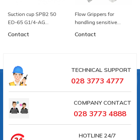
Suction cup SPB2 50
Flow Grippers for
ED-65 G1/4-AG
handling sensitive
- 10.01.06.03461 - Núm
components
Contact
Contact
hút chân không Schmalz
TECHNICAL SUPPORT
028 3773 4777
COMPANY CONTACT
028 3773 4888
HOTLINE
24/7