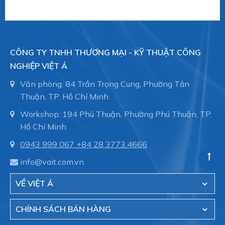
#vieta #giachutchankhong
#thietbinangcongnghiep
--------
CÔNG TY TNHH THƯƠNG MẠI - KỸ THUẬT CÔNG
Schmalz
là Nhà cung cấp Thiết bị chân không
NGHIỆP VIỆT Á
hàng đầu thế giới với 109 năm kinh nghiệm.
Schmalz cung cấp giải pháp hiệu quả trong lĩnh tự
Văn phòng: 84 Trần Trọng Cung, Phường Tân
động hóa, nâng chân không và công nghệ kẹp
Thuận, TP. Hồ Chí Minh
phôi gỗ trong máy CNC.
Workshop: 194 Phú Thuận, Phường Phú Thuận, TP.
Việt Á
là đại diện ủy quyền của hãng Schmalz -
Hồ Chí Minh
Germany tại Việt Nam
0943 999 067
+84 28 3773.4666
Online Shop Schmalz
-
núm hút chân không,
Giác hút chân không Schmalz, Suction
info@vait.com.vn
cup, Chụp hút Schmalz
trong dây chuyền tự động
VỀ VIỆT Á
hóa. Hỗ trợ nhiều mảng khác nhau:
Suction Cups for Food
Suction Cups for Handling Glass
CHÍNH SÁCH BÁN HÀNG
Suction Cups for Handling Sheet Metal