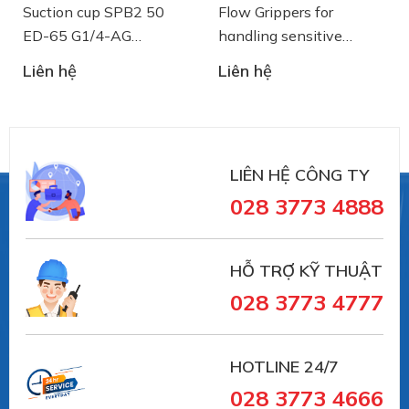
Suction cup SPB2 50
Flow Grippers for
ED-65 G1/4-AG
handling sensitive
- 10.01.06.03461 - Núm
components
Liên hệ
Liên hệ
hút chân không Schmalz
LIÊN HỆ CÔNG TY
028 3773 4888
HỖ TRỢ KỸ THUẬT
028 3773 4777
#10.01.06.02613 #10.01.06.02613
##numhutchankhong #schmalz #phukiennang
HOTLINE 24/7
#mayhotronangtrongluc #numhutchankhong #vait
028 3773 4666