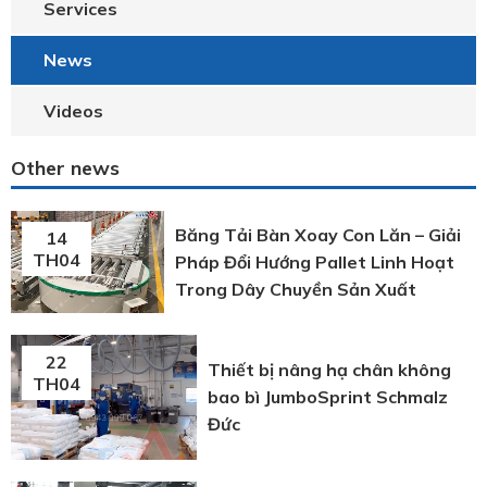
Services
News
Videos
Other news
Băng Tải Bàn Xoay Con Lăn – Giải
14
TH04
Pháp Đổi Hướng Pallet Linh Hoạt
Trong Dây Chuyền Sản Xuất
22
Thiết bị nâng hạ chân không
TH04
bao bì JumboSprint Schmalz
Đức