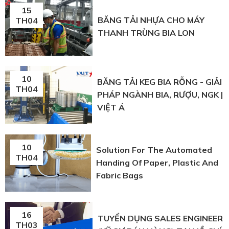
15
BĂNG TẢI NHỰA CHO MÁY
TH04
THANH TRÙNG BIA LON
10
BĂNG TẢI KEG BIA RỖNG - GIẢI
TH04
PHÁP NGÀNH BIA, RƯỢU, NGK |
VIỆT Á
10
Solution For The Automated
TH04
Handing Of Paper, Plastic And
Fabric Bags
16
TUYỂN DỤNG SALES ENGINEER
TH03