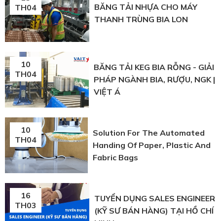
BĂNG TẢI NHỰA CHO MÁY
TH04
THANH TRÙNG BIA LON
10
BĂNG TẢI KEG BIA RỖNG - GIẢI
TH04
PHÁP NGÀNH BIA, RƯỢU, NGK |
VIỆT Á
10
Solution For The Automated
TH04
Handing Of Paper, Plastic And
Fabric Bags
16
TUYỂN DỤNG SALES ENGINEER
TH03
(KỸ SƯ BÁN HÀNG) TẠI HỒ CHÍ