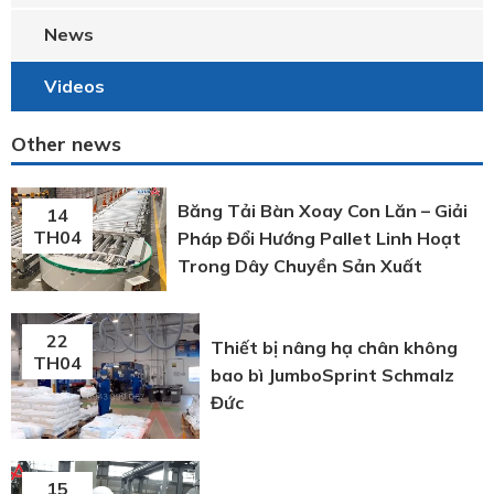
News
Videos
Other news
Băng Tải Bàn Xoay Con Lăn – Giải
14
TH04
Pháp Đổi Hướng Pallet Linh Hoạt
Trong Dây Chuyền Sản Xuất
22
Thiết bị nâng hạ chân không
TH04
bao bì JumboSprint Schmalz
Đức
15