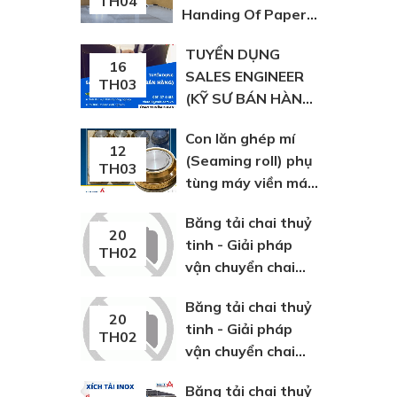
TH04
Handing Of Paper,
Plastic And Fabric
TUYỂN DỤNG
Bags
16
SALES ENGINEER
TH03
(KỸ SƯ BÁN HÀNG)
TẠI HỒ CHÍ MINH
Con lăn ghép mí
12
(Seaming roll) phụ
TH03
tùng máy viền máy
lon
Băng tải chai thuỷ
20
tinh - Giải pháp
TH02
vận chuyển chai
thuỷ tinh
Băng tải chai thuỷ
20
tinh - Giải pháp
TH02
vận chuyển chai
thuỷ tinh
Băng tải chai thuỷ