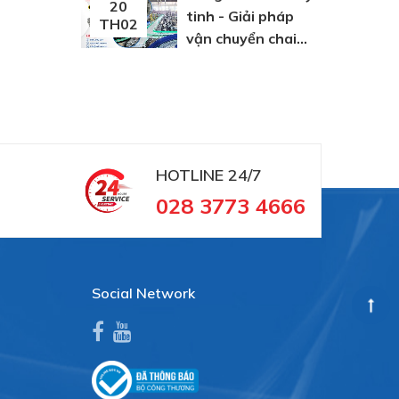
20
tinh - Giải pháp
TH02
vận chuyển chai
thuỷ tinh
HOTLINE
24/7
028 3773 4666
Social Network