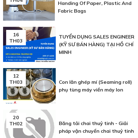
Handing Of Paper, Plastic And
Fabric Bags
16
TUYỂN DỤNG SALES ENGINEER
TH03
(KỸ SƯ BÁN HÀNG) TẠI HỒ CHÍ
MINH
12
Con lăn ghép mí (Seaming roll)
TH03
phụ tùng máy viền máy lon
20
Băng tải chai thuỷ tinh - Giải
TH02
pháp vận chuyển chai thuỷ tinh