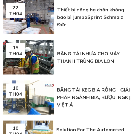
22
Thiết bị nâng hạ chân không
TH04
bao bì JumboSprint Schmalz
Đức
15
BĂNG TẢI NHỰA CHO MÁY
TH04
THANH TRÙNG BIA LON
10
BĂNG TẢI KEG BIA RỖNG - GIẢI
TH04
PHÁP NGÀNH BIA, RƯỢU, NGK |
VIỆT Á
10
Solution For The Automated
TH04