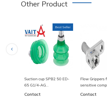
Other Product
Best Seller
Previous
Suction cup SPB2 50 ED-
Flow Grippers for handli
#10.01.12.02002 #SCHG00000903 ##numhu
65 G1/4-AG
sensitive components
#numhutchankhong #vait #vieta #giachutch
- 10.01.06.03461 - Núm
Contact
Contact
--------
hút chân không Schmalz