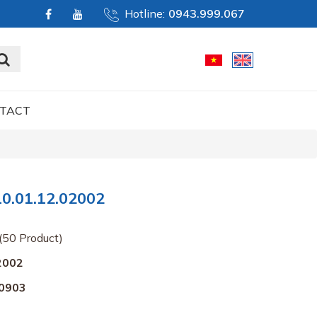
Hotline:
0943.999.067
TACT
0.01.12.02002
(50 Product)
2002
0903