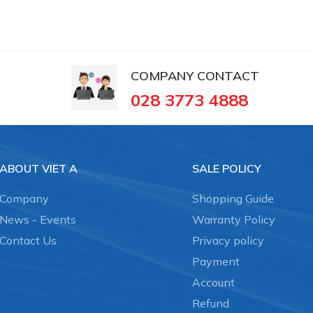
g hàng đầu thế giới với 109 năm kinh nghiệm. Schmalz cung
nâng chân không và công nghệ kẹp phôi gỗ trong máy CNC.
COMPANY CONTACT
alz - Germany tại Việt Nam
, Giác hút chân không Schmalz, Suction cup, Chụp hút
028 3773 4888
rợ nhiều mảng khác nhau:
ABOUT VIET A
SALE POLICY
Company
Shopping Guide
News - Events
Warranty Policy
Contact Us
Privacy policy
Payment
ỗ trợ tư vấn về
Núm Hút Chân Không
:
Account
Refund