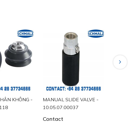
Next
NG -
MANUAL SLIDE VALVE -
VACUUM SWITCH 
luc
10.05.07.00037
10.06.02.00457
Contact
Contact