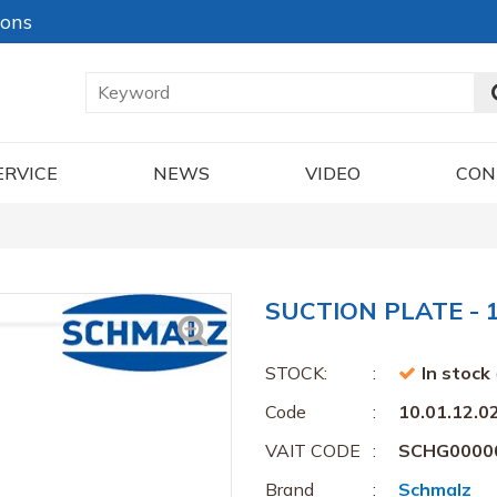
ions
ERVICE
NEWS
VIDEO
CON
SUCTION PLATE - 1
STOCK:
In stock
Code
10.01.12.0
VAIT CODE
SCHG0000
Brand
Schmalz