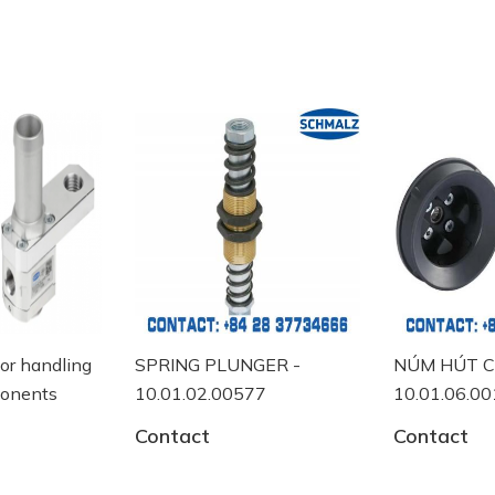
ng
SPRING PLUNGER -
NÚM HÚT CHÂN KHÔ
tchankhong #schmalz #phukiennang #mayhotronangtrong
10.01.02.00577
10.01.06.00118
ankhong #thietbinangcongnghiep
Contact
Contact