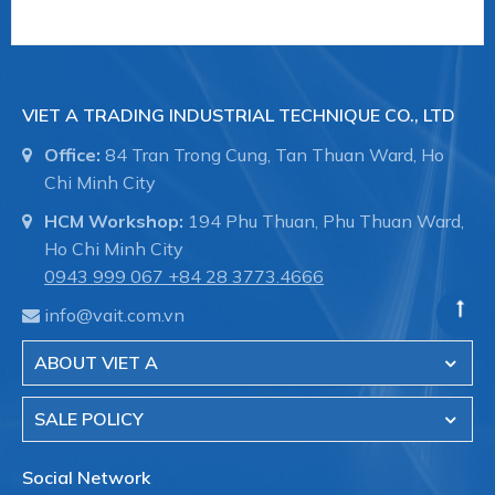
#vieta #giachutchankhong
#thietbinangcongnghiep
--------
VIET A TRADING INDUSTRIAL TECHNIQUE CO., LTD
Office:
84 Tran Trong Cung, Tan Thuan Ward, Ho
Chi Minh City
Schmalz
là Nhà cung cấp Thiết bị chân không
HCM Workshop:
194 Phu Thuan, Phu Thuan Ward,
hàng đầu thế giới với 109 năm kinh nghiệm.
Ho Chi Minh City
Schmalz cung cấp giải pháp hiệu quả trong lĩnh tự
0943 999 067
+84 28 3773.4666
động hóa, nâng chân không và công nghệ kẹp
phôi gỗ trong máy CNC.
info@vait.com.vn
ABOUT VIET A
Việt Á
là đại diện ủy quyền của hãng Schmalz -
Germany tại Việt Nam
SALE POLICY
Online Shop Schmalz
-
núm hút chân không,
Social Network
Giác hút chân không Schmalz, Suction