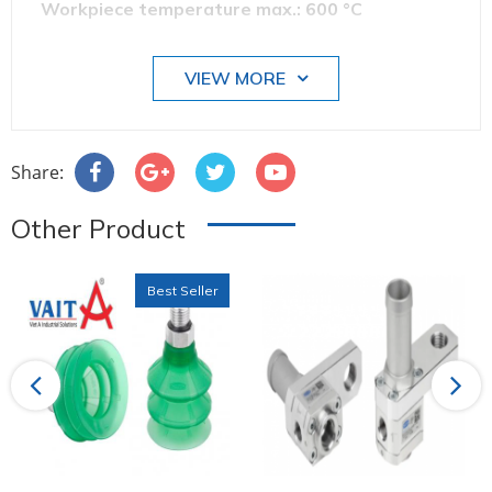
Workpiece temperature max.: 600 °C
VIEW MORE
Share:
Other Product
Best Seller
Previous
Next