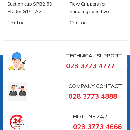
Suction cup SPB2 50
Flow Grippers for
ED-65 G1/4-AG
handling sensitive
- 10.01.06.03461 - Núm
components
Contact
Contact
hút chân không Schmalz
TECHNICAL SUPPORT
028 3773 4777
COMPANY CONTACT
028 3773 4888
#10.01.23.00023 #SCHG00002069
HOTLINE
24/7
##numhutchankhong #schmalz #phukiennang
028 3773 4666
#mayhotronangtrongluc #numhutchankhong #vait