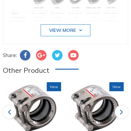
VIEW MORE
-------
Share:
Other Product
New
New
Previous
Next