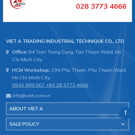
028 3773 4666
- Lĩnh vực đường ống xử lý nước thải, đường cống
ngầm.
VIET A TRADING INDUSTRIAL TECHNIQUE CO., LTD
- Hệ thống dẫn nước trong nhà máy sản xuất.
Office:
84 Tran Trong Cung, Tan Thuan Ward, Ho
Chi Minh City
HCM Workshop:
194 Phu Thuan, Phu Thuan Ward,
- Hệ thông phòng cháy chữa cháy trong tòa nhà,
Ho Chi Minh City
nhà xưởng.
0943 999 067
+84 28 3773.4666
info@vait.com.vn
- Đóng tàu, ống dẫn trong thân tàu, bảo trì đường
ABOUT VIET A
ống.
SALE POLICY