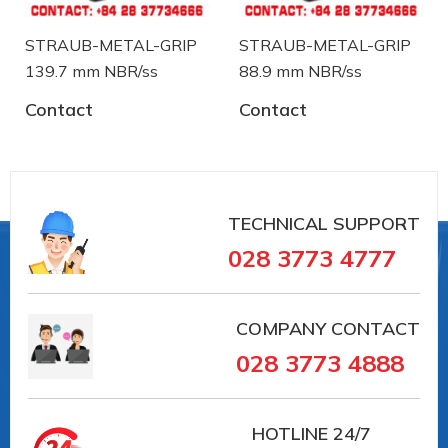
STRAUB-METAL-GRIP
STRAUB-METAL-GRIP
139.7 mm NBR/ss
88.9 mm NBR/ss
Contact
Contact
TECHNICAL SUPPORT
028 3773 4777
COMPANY CONTACT
Straub
là nhà sản xuất thiết bị khớp nối ống và
xử lý sự cố đường ống đến từ Thụy Sĩ. Straub đã có
028 3773 4888
trên 30 năm trong lĩnh vực sản xuất và cung ứng
trong lĩnh vực sử dụng khớp nối đường ống:
HOTLINE
24/7