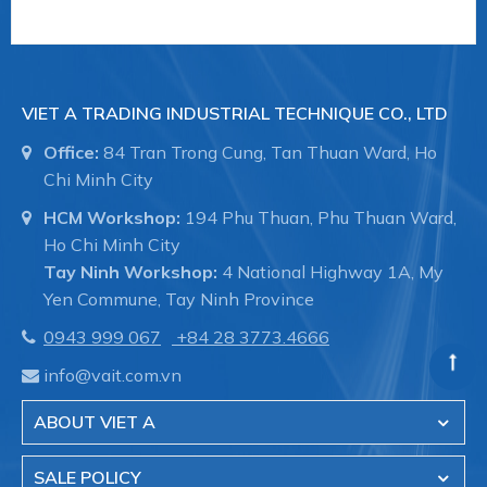
- Hệ thống dẫn nước trong nhà máy sản xuất.
- Hệ thông phòng cháy chữa cháy trong tòa nhà,
VIET A TRADING INDUSTRIAL TECHNIQUE CO., LTD
nhà xưởng.
Office:
84 Tran Trong Cung, Tan Thuan Ward, Ho
Chi Minh City
HCM Workshop:
194 Phu Thuan, Phu Thuan Ward,
- Đóng tàu, ống dẫn trong thân tàu, bảo trì đường
Ho Chi Minh City
ống.
Tay Ninh Workshop:
4 National Highway 1A, My
Yen Commune, Tay Ninh Province
0943 999 067
+84 28 3773.4666
Việt Á hiện là đại diện cũa hãng Straub - Thụy sĩ
info@vait.com.vn
tại Việt Nam.
ABOUT VIET A
CÔNG TY TNHH THƯƠNG MẠI - KỸ THUẬT
SALE POLICY