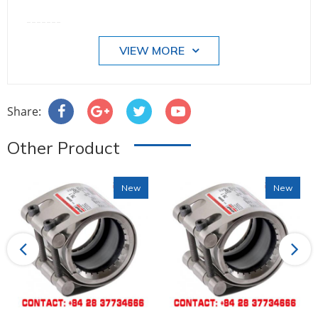
-------
VIEW MORE
Share:
Other Product
New
New
Previous
Next