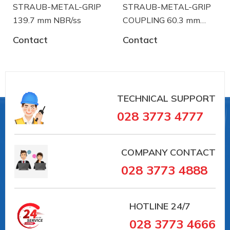
STRAUB-METAL-GRIP
STRAUB-METAL-GRIP
139.7 mm NBR/ss
COUPLING 60.3 mm
NBR/ss
Contact
Contact
TECHNICAL SUPPORT
Straub
là nhà sản xuất thiết bị khớp nối ống và
xử lý sự cố đường ống đến từ Thụy Sĩ. Straub đã có
028 3773 4777
trên 30 năm trong lĩnh vực sản xuất và cung ứng
trong lĩnh vực sử dụng khớp nối đường ống:
COMPANY CONTACT
028 3773 4888
- Lĩnh vực đường ống xử lý nước thải, đường cống
ngầm.
HOTLINE
24/7
028 3773 4666