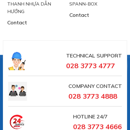
THANH NHỰA DẪN
SPANN-BOX
Việt Á là đại diện độc quyền phân phối Murfeldt
HƯỚNG
tại Việt Nam
Contact
Contact
TECHNICAL SUPPORT
028 3773 4777
COMPANY CONTACT
028 3773 4888
HOTLINE
24/7
028 3773 4666