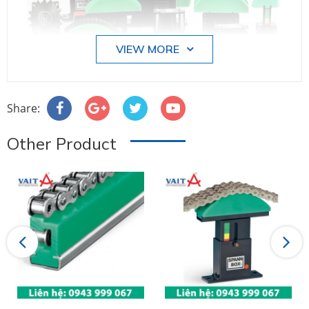
VIEW MORE
Share:
Bộ tăng sên/Tăng đưa
Other Product
Liên hệ:
0943 999 067
Bộ Tăng Xích Tải
Previous
Next
Murfeldt