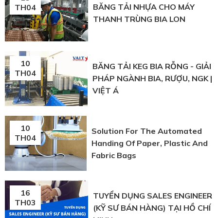
BĂNG TẢI NHỰA CHO MÁY
TH04
THANH TRÙNG BIA LON
10
BĂNG TẢI KEG BIA RỖNG - GIẢI
TH04
PHÁP NGÀNH BIA, RƯỢU, NGK |
VIỆT Á
10
Solution For The Automated
TH04
Handing Of Paper, Plastic And
Fabric Bags
16
TUYỂN DỤNG SALES ENGINEER
TH03
(KỸ SƯ BÁN HÀNG) TẠI HỒ CHÍ