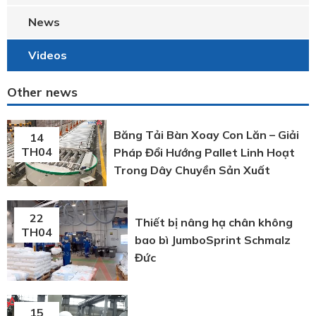
News
Videos
Other news
Băng Tải Bàn Xoay Con Lăn – Giải
14
TH04
Pháp Đổi Hướng Pallet Linh Hoạt
Trong Dây Chuyền Sản Xuất
22
Thiết bị nâng hạ chân không
TH04
bao bì JumboSprint Schmalz
Đức
15