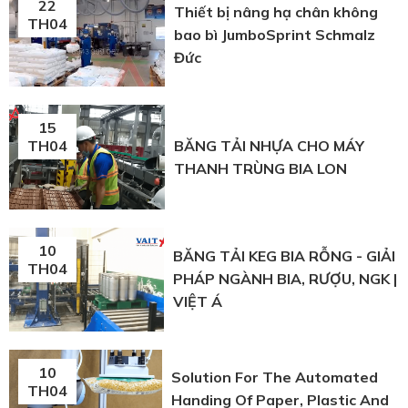
22
Thiết bị nâng hạ chân không
TH04
bao bì JumboSprint Schmalz
Đức
15
BĂNG TẢI NHỰA CHO MÁY
TH04
THANH TRÙNG BIA LON
10
BĂNG TẢI KEG BIA RỖNG - GIẢI
TH04
PHÁP NGÀNH BIA, RƯỢU, NGK |
VIỆT Á
10
Solution For The Automated
TH04
Handing Of Paper, Plastic And