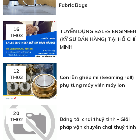
Fabric Bags
16
TUYỂN DỤNG SALES ENGINEER
TH03
(KỸ SƯ BÁN HÀNG) TẠI HỒ CHÍ
MINH
12
Con lăn ghép mí (Seaming roll)
TH03
phụ tùng máy viền máy lon
20
Băng tải chai thuỷ tinh - Giải
TH02
pháp vận chuyển chai thuỷ tinh