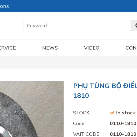
ions
ERVICE
NEWS
VIDEO
CON
PHỤ TÙNG BỘ ĐIỀU
1810
STOCK:
In stock
Code
0110-1810
VAIT CODE
0110-1810