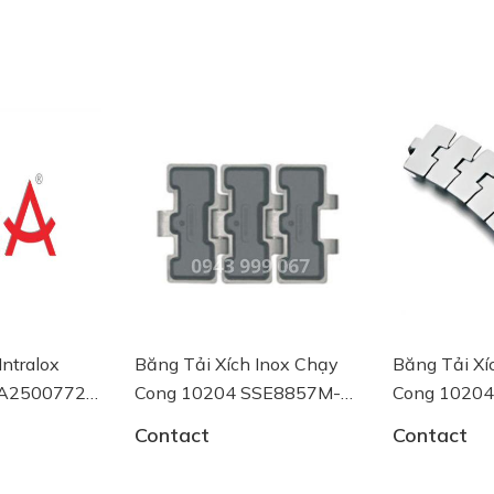
 Inox Chạy
Băng Tải Xích Inox Chạy
Bộ làm kín k
SSE8857M-
Cong 10204 SSE8857M-
VDX2D3115
last
K750 System Plast
Armaturen
Contact
Contact