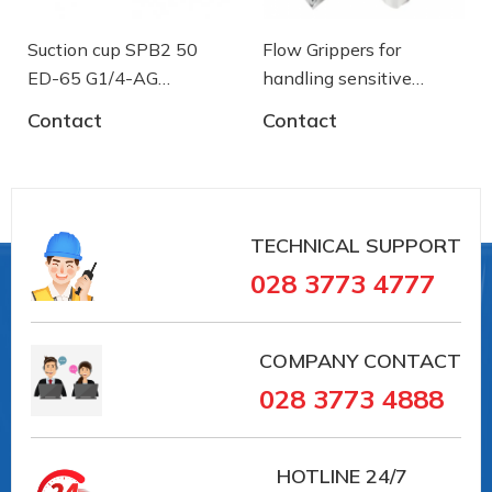
Suction cup SPB2 50
Flow Grippers for
ED-65 G1/4-AG
handling sensitive
- 10.01.06.03461 - Núm
components
Contact
Contact
hút chân không Schmalz
TECHNICAL SUPPORT
#10.01.06.02249 #10.01.06.02249
028 3773 4777
##numhutchankhong #schmalz #phukiennang
#mayhotronangtrongluc #numhutchankhong #vait
#vieta #giachutchankhong
COMPANY CONTACT
#thietbinangcongnghiep
028 3773 4888
--------
HOTLINE
24/7