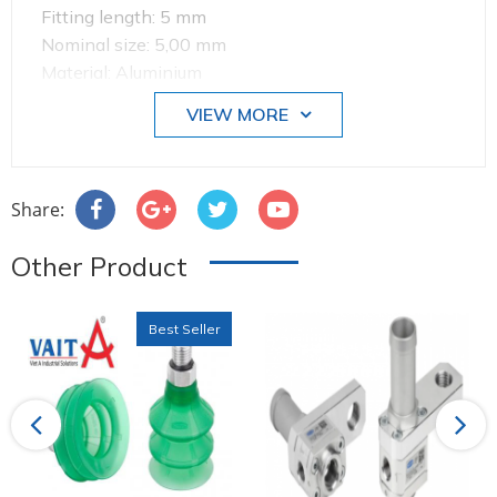
Fitting length: 5 mm
Nominal size: 5,00 mm
Material: Aluminium
Spanner size SW2: 5 mm
VIEW MORE
Share:
Other Product
Best Seller
Previous
Next