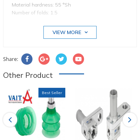
Material hardness: 55 °Sh
Number of folds: 1.5
VIEW MORE
Share:
Other Product
Best Seller
Previous
Next