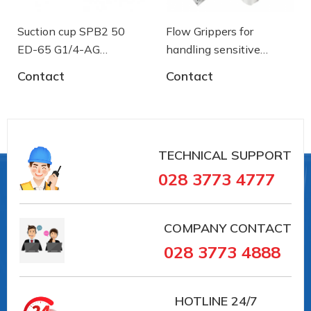
Suction cup SPB2 50
Flow Grippers for
ED-65 G1/4-AG
handling sensitive
- 10.01.06.03461 - Núm
components
Contact
Contact
hút chân không Schmalz
TECHNICAL SUPPORT
028 3773 4777
COMPANY CONTACT
028 3773 4888
#10.01.06.00095 #10.01.06.00095
HOTLINE
24/7
##numhutchankhong #schmalz #phukiennang