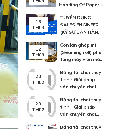
TH04
Handing Of Paper,
Plastic And Fabric
TUYỂN DỤNG
Bags
16
SALES ENGINEER
TH03
(KỸ SƯ BÁN HÀNG)
TẠI HỒ CHÍ MINH
Con lăn ghép mí
12
(Seaming roll) phụ
TH03
tùng máy viền máy
lon
Băng tải chai thuỷ
20
tinh - Giải pháp
TH02
vận chuyển chai
thuỷ tinh
Băng tải chai thuỷ
20
tinh - Giải pháp
TH02
vận chuyển chai
thuỷ tinh
Băng tải chai thuỷ