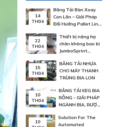
Băng Tải Bàn Xoay
14
Con Lăn – Giải Pháp
TH04
Đổi Hướng Pallet Linh
Hoạt Trong Dây
Thiết bị nâng hạ
Chuyền Sản Xuất
22
chân không bao bì
TH04
JumboSprint
Schmalz Đức
BĂNG TẢI NHỰA
15
CHO MÁY THANH
TH04
TRÙNG BIA LON
BĂNG TẢI KEG BIA
10
RỖNG - GIẢI PHÁP
TH04
NGÀNH BIA, RƯỢU,
NGK | VIỆT Á
Solution For The
10
Automated