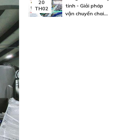
20
tinh - Giải pháp
TH02
vận chuyển chai
thuỷ tinh